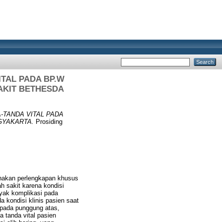
TAL PADA BP.W
AKIT BETHESDA
-TANDA VITAL PADA
GYAKARTA.
Prosiding
nakan perlengkapan khusus
h sakit karena kondisi
nyak komplikasi pada
kondisi klinis pasien saat
 pada punggung atas,
a tanda vital pasien