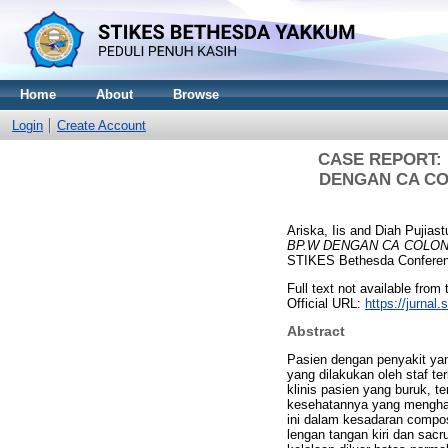
Home
About
Browse
Login
Create Account
CASE REPORT:
DENGAN CA CO
Ariska, Iis
and
Diah Pujiastu
BP.W DENGAN CA COLON
STIKES Bethesda Conference
Full text not available from t
Official URL:
https://jurnal.
Abstract
Pasien dengan penyakit y
yang dilakukan oleh staf te
klinis pasien yang buruk, t
kesehatannya yang mengharu
ini dalam kesadaran compos
lengan tangan kiri dan sacr