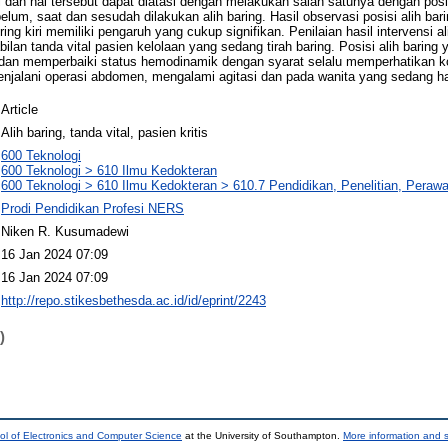
l dan hal tersebut dapat diatasi dengan melakukan salah satunya dengan posis
elum, saat dan sesudah dilakukan alih baring. Hasil observasi posisi alih bari
ing kiri memiliki pengaruh yang cukup signifikan. Penilaian hasil intervensi a
ilan tanda vital pasien kelolaan yang sedang tirah baring. Posisi alih barin
dan memperbaiki status hemodinamik dengan syarat selalu memperhatikan kond
menjalani operasi abdomen, mengalami agitasi dan pada wanita yang sedang ha
Article
Alih baring, tanda vital, pasien kritis
600 Teknologi
600 Teknologi > 610 Ilmu Kedokteran
600 Teknologi > 610 Ilmu Kedokteran > 610.7 Pendidikan, Penelitian, Perawa
Prodi Pendidikan Profesi NERS
Niken R. Kusumadewi
16 Jan 2024 07:09
16 Jan 2024 07:09
http://repo.stikesbethesda.ac.id/id/eprint/2243
)
ol of Electronics and Computer Science
at the University of Southampton.
More information and s