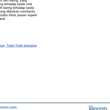
i alih baring, yang
ng terhadap tanda vital
lih baring terhadap tanda
g yang diberikan membantu
isi klinis pasien seperti
mil.
tan, Topik-Topik berkaitan
oftware credits
.