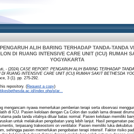
 PENGARUH ALIH BARING TERHADAP TANDA-TANDA VI
LON DI RUANG INTENSIVE CARE UNIT (ICU) RUMAH S
YOGYAKARTA
ti, -
(2024)
CASE REPORT: PENGARUH ALIH BARING TERHADAP TANDA
 DI RUANG INTENSIVE CARE UNIT (ICU) RUMAH SAKIT BETHESDA YO
, 3 (1). pp. 275-292.
his repository. (
Request a copy
)
stikesbethesda.ac.id/index.php/p/ar...
ang mengancam nyawa memerlukan pemberian terapi serta observasi menggu
rlatih di ICU. Pasien kelolaan dengan Ca Colon dan sudah lama dirawat diruma
erutama pada tanda vitalnya diluar batas normal. Pasien kelolaan memiliki ba
skan untuk melakukan pengobatan yang lebih lanjut. Hasil pengamatan pada 
mentis, terpasang trakeostomi on ventilator. Pasien memiliki luka dekubitus
um, sehingga pasien memerlukan pengobatan terapi intensif. Faktor risiko pad