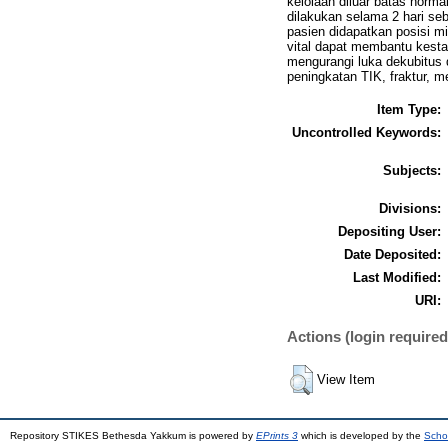
kelolaan diluar batas norma
dilakukan selama 2 hari seb
pasien didapatkan posisi mir
vital dapat membantu kestab
mengurangi luka dekubitus 
peningkatan TIK, fraktur, 
Item Type:
Uncontrolled Keywords:
Subjects:
Divisions:
Depositing User:
Date Deposited:
Last Modified:
URI:
Actions (login required
View Item
Repository STIKES Bethesda Yakkum is powered by
EPrints 3
which is developed by the
Scho