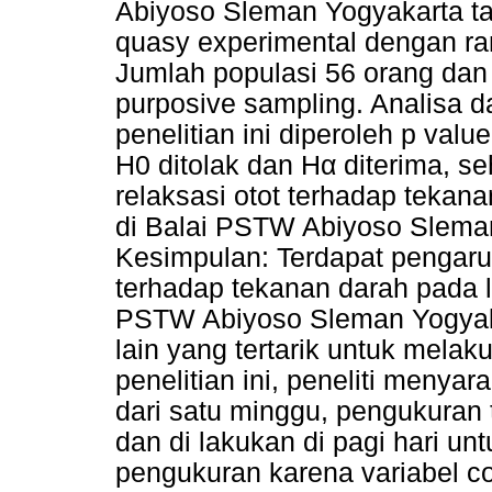
Abiyoso Sleman Yogyakarta ta
quasy experimental dengan ran
Jumlah populasi 56 orang dan
purposive sampling. Analisa d
penelitian ini diperoleh p valu
H0 ditolak dan Hα diterima, s
relaksasi otot terhadap tekan
di Balai PSTW Abiyoso Slema
Kesimpulan: Terdapat pengaruh 
terhadap tekanan darah pada l
PSTW Abiyoso Sleman Yogyakar
lain yang tertarik untuk melak
penelitian ini, peneliti meny
dari satu minggu, pengukuran 
dan di lakukan di pagi hari un
pengukuran karena variabel co