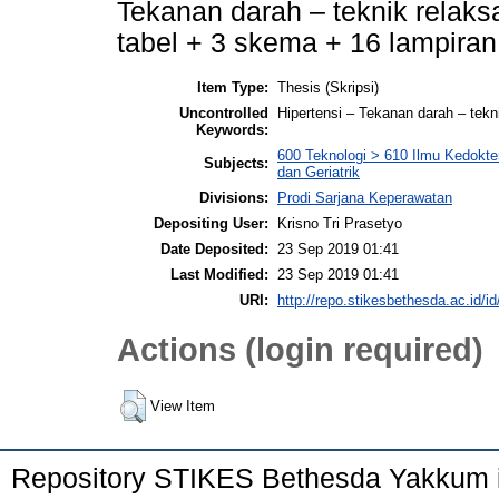
Tekanan darah – teknik relaksas
tabel + 3 skema + 16 lampira
Item Type:
Thesis (Skripsi)
Uncontrolled
Hipertensi – Tekanan darah – tekni
Keywords:
600 Teknologi > 610 Ilmu Kedokte
Subjects:
dan Geriatrik
Divisions:
Prodi Sarjana Keperawatan
Depositing User:
Krisno Tri Prasetyo
Date Deposited:
23 Sep 2019 01:41
Last Modified:
23 Sep 2019 01:41
URI:
http://repo.stikesbethesda.ac.id/id
Actions (login required)
View Item
Repository STIKES Bethesda Yakkum 