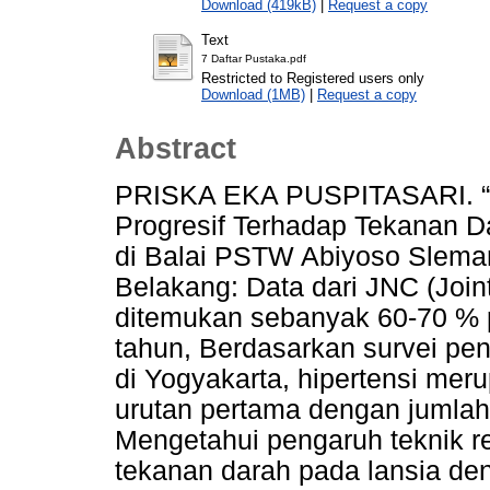
Download (419kB)
|
Request a copy
Text
7 Daftar Pustaka.pdf
Restricted to Registered users only
Download (1MB)
|
Request a copy
Abstract
PRISKA EKA PUSPITASARI. “P
Progresif Terhadap Tekanan D
di Balai PSTW Abiyoso Sleman
Belakang: Data dari JNC (Join
ditemukan sebanyak 60-70 % p
tahun, Berdasarkan survei pen
di Yogyakarta, hipertensi me
urutan pertama dengan jumlah
Mengetahui pengaruh teknik re
tekanan darah pada lansia de