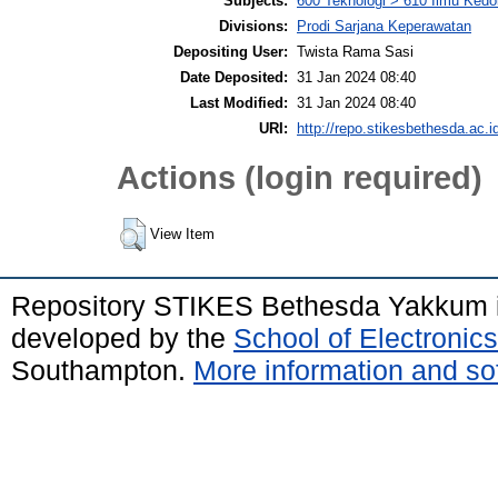
Subjects:
600 Teknologi > 610 Ilmu Kedok
Divisions:
Prodi Sarjana Keperawatan
Depositing User:
Twista Rama Sasi
Date Deposited:
31 Jan 2024 08:40
Last Modified:
31 Jan 2024 08:40
URI:
http://repo.stikesbethesda.ac.id
Actions (login required)
View Item
Repository STIKES Bethesda Yakkum 
developed by the
School of Electroni
Southampton.
More information and sof