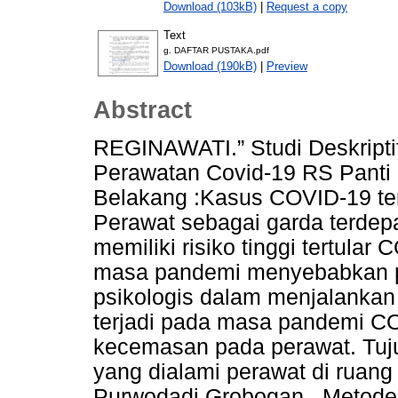
Download (103kB)
|
Request a copy
Text
g. DAFTAR PUSTAKA.pdf
Download (190kB)
|
Preview
Abstract
REGINAWATI.” Studi Deskripti
Perawatan Covid-19 RS Panti 
Belakang :Kasus COVID-19 ter
Perawat sebagai garda terde
memiliki risiko tinggi tertul
masa pandemi menyebabkan 
psikologis dalam menjalankan
terjadi pada masa pandemi CO
kecemasan pada perawat. Tuju
yang dialami perawat di ruan
Purwodadi Grobogan.. Metode: 