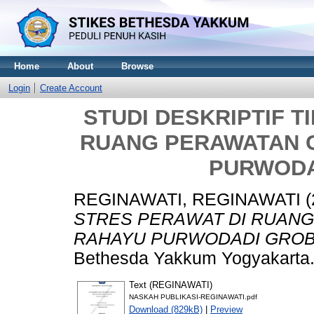
Home
About
Browse
Login
Create Account
STUDI DESKRIPTIF T
RUANG PERAWATAN C
PURWODA
REGINAWATI, REGINAWATI
(
STRES PERAWAT DI RUANG
RAHAYU PURWODADI GRO
Bethesda Yakkum Yogyakarta
Text (REGINAWATI)
NASKAH PUBLIKASI-REGINAWATI.pdf
Download (829kB)
|
Preview